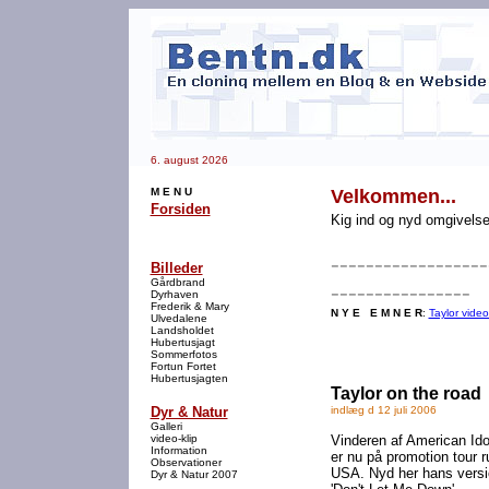
6. august 2026
M E N U
Velkommen...
Forsiden
Kig ind og nyd omgivelse
------------------
Billeder
Gårdbrand
----------------
Dyrhaven
Frederik & Mary
N Y E
--
E M N E R
:
Taylor video
Ulvedalene
Landsholdet
Hubertusjagt
Sommerfotos
Fortun Fortet
Hubertusjagten
Taylor on the road
Dyr & Natur
indlæg d 12 juli 2006
Galleri
video-klip
Vinderen af American Ido
Information
er nu på promotion tour r
Observationer
USA. Nyd her hans versi
Dyr & Natur 2007