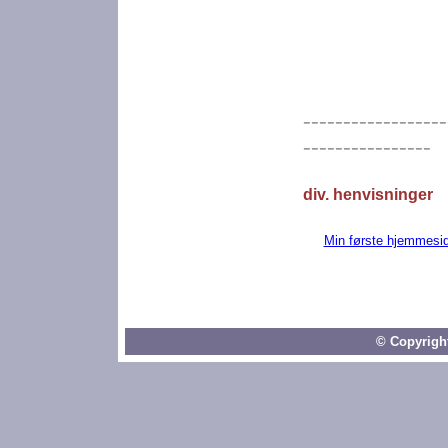
------------------
----------------
div. henvisninger
Min første hjemmesi
© Copyrigh